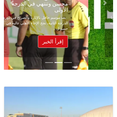
محسن وتنتهي في الدرجة
Next
Previous
الأولى
بعد موسم حافل بالإثارة والصراع في دوري
الدرجة الثانية، نجح الإخاء الأهلي عاليه في
حسم ل...
إقرأ الخبر