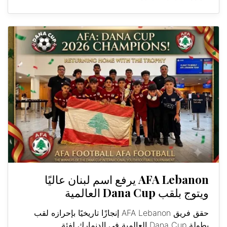
AFA Lebanon يرفع اسم لبنان عاليًا
ويتوج بلقب Dana Cup العالمية
حقق فريق AFA Lebanon إنجازًا تاريخيًا بإحرازه لقب
بطولة Dana Cup العالمية في الدنمارك لفئة...