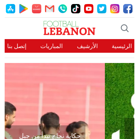
الرئيسية
الأرشيف
المباريات
إتصل بنا
حكاية نجاح تبدأ من جبل