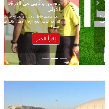
محسن وتنتهي في الدرجة
Next
Previous
الأولى
بعد موسم حافل بالإثارة والصراع في دوري
الدرجة الثانية، نجح الإخاء الأهلي عاليه في
حسم ل...
إقرأ الخبر