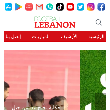
الرئيسية
الأرشيف
المباريات
إتصل بنا
حكاية نجاح تبدأ من جبل