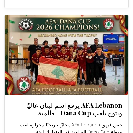
AFA Lebanon يرفع اسم لبنان عاليًا
ويتوج بلقب Dana Cup العالمية
حقق فريق AFA Lebanon إنجازًا تاريخيًا بإحرازه لقب
بطولة Dana Cup العالمية في الدنمارك لفئة...