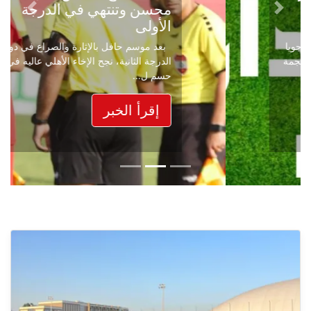
محسن وتنتهي في الدرجة
Next
Previous
الأولى
بعد موسم حافل بالإثارة والصراع في دوري
الدرجة الثانية، نجح الإخاء الأهلي عاليه في
حسم ل...
إقرأ الخبر