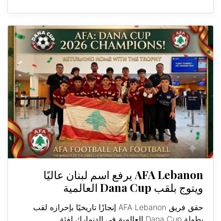
AFA Lebanon يرفع اسم لبنان عاليًا
ويتوج بلقب Dana Cup العالمية
حقق فريق AFA Lebanon إنجازًا تاريخيًا بإحرازه لقب
بطولة Dana Cup العالمية في الدنمارك لفئة...