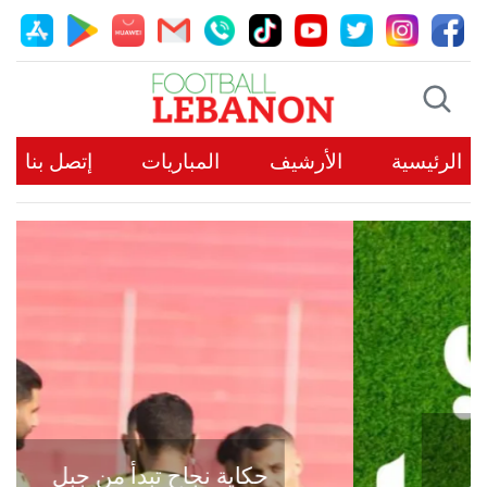
الرئيسية
الأرشيف
المباريات
إتصل بنا
حكاية نجاح تبدأ من جبل