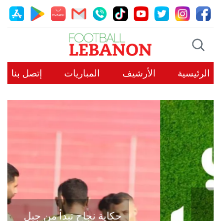
الرئيسية
الأرشيف
المباريات
إتصل بنا
حكاية نجاح تبدأ من جبل