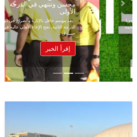
محسن وتنتهي في الدرجة
Next
Previous
الأولى
بعد موسم حافل بالإثارة والصراع في دوري
الدرجة الثانية، نجح الإخاء الأهلي عاليه في
حسم ل...
إقرأ الخبر