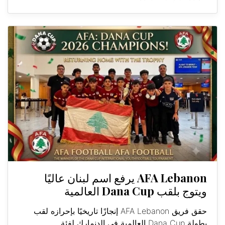
AFA Lebanon يرفع اسم لبنان عاليًا
ويتوج بلقب Dana Cup العالمية
حقق فريق AFA Lebanon إنجازًا تاريخيًا بإحرازه لقب
بطولة Dana Cup العالمية في الدنمارك لفئة...