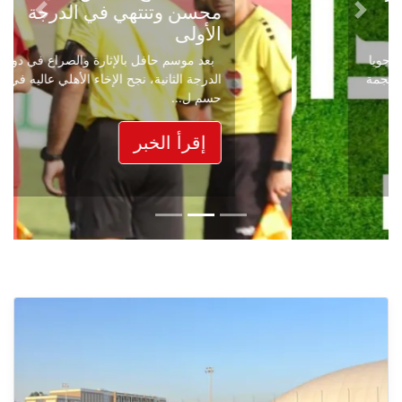
محسن وتنتهي في الدرجة
Next
Previous
الأولى
بعد موسم حافل بالإثارة والصراع في دوري
الدرجة الثانية، نجح الإخاء الأهلي عاليه في
حسم ل...
إقرأ الخبر