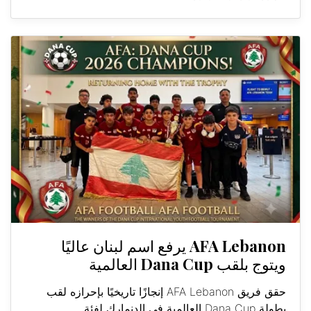
AFA Lebanon يرفع اسم لبنان عاليًا
ويتوج بلقب Dana Cup العالمية
حقق فريق AFA Lebanon إنجازًا تاريخيًا بإحرازه لقب
بطولة Dana Cup العالمية في الدنمارك لفئة...