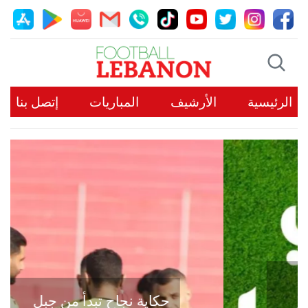
الرئيسية
الأرشيف
المباريات
إتصل بنا
حكاية نجاح تبدأ من جبل