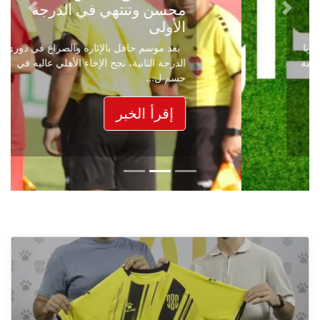
محسن وتنتهي في الدرجة
Next
Previous
الأولى
بعد موسم حافل بالإثارة والصراع في دوري
الدرجة الثانية، نجح الإخاء الأهلي عاليه في
حسم ل...
إقرأ الخبر