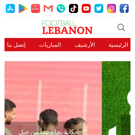
الرئيسية
الأرشيف
المباريات
إتصل بنا
حكاية نجاح تبدأ من جبل