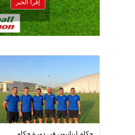
إقرأ الخبر
حكام لبنانيون في دورة حكام