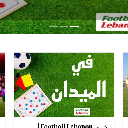
خاص Football Lebanon |