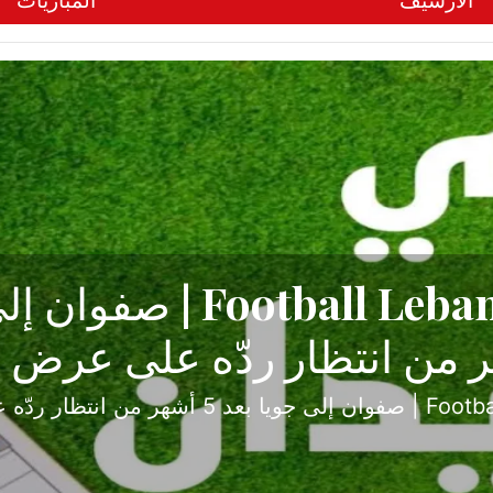
الأرشيف
المباريات
ح تبدأ من جبل محسن وتنته
أولى
ثارة والصراع في دوري الدرجة الثانية، نجح الإخاء الأ