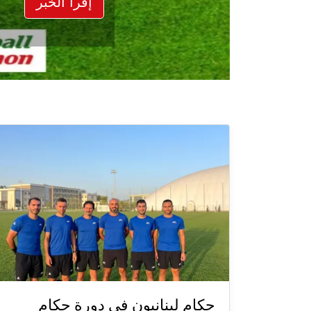
إقرأ الخبر
حكام لبنانيون في دورة حكام