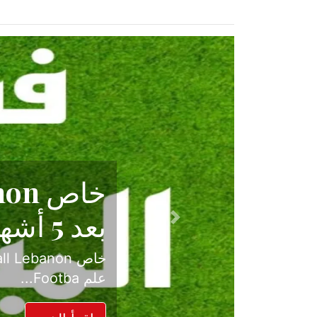
حكاية نجا
الدرجة ال
Previous
بعد موسم حافل بالإ
حسم ل...