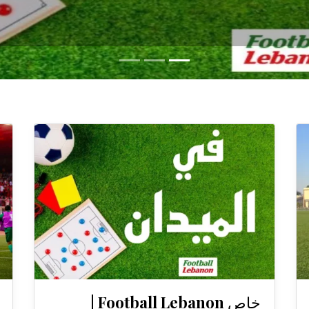
خاص Football Lebanon |