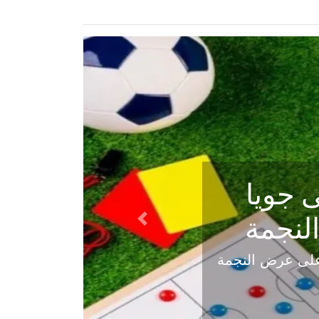
ي في
Next
هلي عاليه في