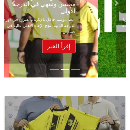
محسن وتنتهي في الدرجة
Next
Previous
الأولى
بعد موسم حافل بالإثارة والصراع في دوري
الدرجة الثانية، نجح الإخاء الأهلي عاليه في
حسم ل...
إقرأ الخبر