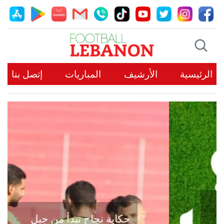
الرئيسية
الأرشيف
المباريات
إتصل بنا
حكاية نجاح تبدأ من جبل