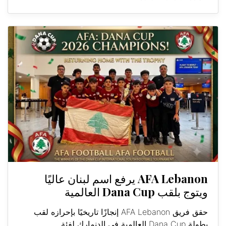
AFA Lebanon يرفع اسم لبنان عاليًا
ويتوج بلقب Dana Cup العالمية
حقق فريق AFA Lebanon إنجازًا تاريخيًا بإحرازه لقب
بطولة Dana Cup العالمية في الدنمارك لفئة...