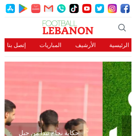
الرئيسية
الأرشيف
المباريات
إتصل بنا
حكاية نجاح تبدأ من جبل