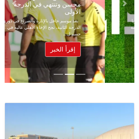
محسن وتنتهي في الدرجة
Next
Previous
الأولى
بعد موسم حافل بالإثارة والصراع في دوري
الدرجة الثانية، نجح الإخاء الأهلي عاليه في
حسم ل...
إقرأ الخبر