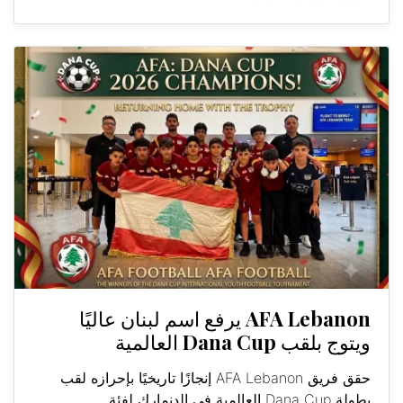
AFA Lebanon يرفع اسم لبنان عاليًا
ويتوج بلقب Dana Cup العالمية
حقق فريق AFA Lebanon إنجازًا تاريخيًا بإحرازه لقب
بطولة Dana Cup العالمية في الدنمارك لفئة...