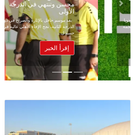
محسن وتنتهي في الدرجة
Next
Previous
الأولى
بعد موسم حافل بالإثارة والصراع في دوري
الدرجة الثانية، نجح الإخاء الأهلي عاليه في
حسم ل...
إقرأ الخبر