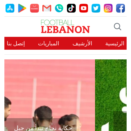
الرئيسية
الأرشيف
المباريات
إتصل بنا
حكاية نجاح تبدأ من جبل