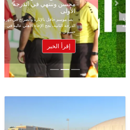
محسن وتنتهي في الدرجة
Next
Previous
الأولى
بعد موسم حافل بالإثارة والصراع في دوري
الدرجة الثانية، نجح الإخاء الأهلي عاليه في
حسم ل...
إقرأ الخبر