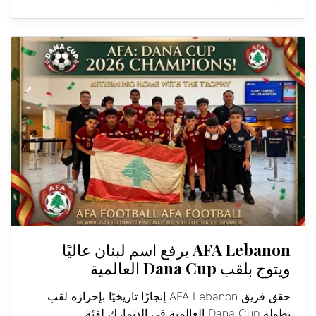
AFA Lebanon يرفع اسم لبنان عاليًا
ويتوج بلقب Dana Cup العالمية
حقق فريق AFA Lebanon إنجازًا تاريخيًا بإحرازه لقب
بطولة Dana Cup العالمية في الدنمارك لفئة...