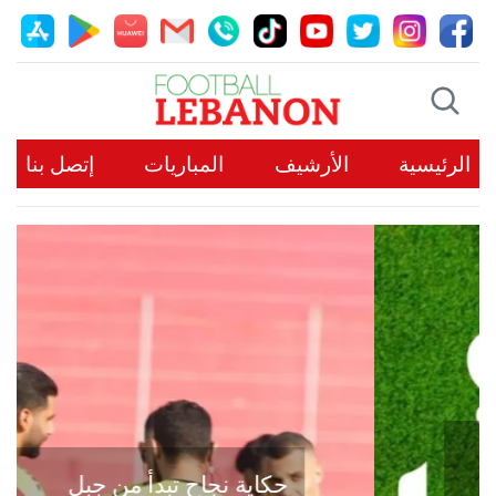
الرئيسية
الأرشيف
المباريات
إتصل بنا
حكاية نجاح تبدأ من جبل