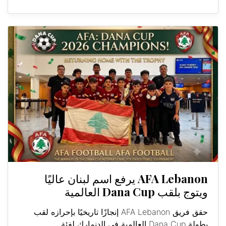
AFA Lebanon يرفع اسم لبنان عاليًا
ويتوج بلقب Dana Cup العالمية
حقق فريق AFA Lebanon إنجازًا تاريخيًا بإحرازه لقب
بطولة Dana Cup العالمية في الدنمارك لفئة...