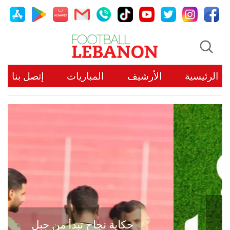
الرئيسية
الأرشيف
المباريات
إتصل بنا
حكاية نجاح تبدأ من جبل