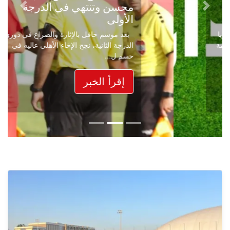
محسن وتنتهي في الدرجة
Next
Previous
الأولى
بعد موسم حافل بالإثارة والصراع في دوري
الدرجة الثانية، نجح الإخاء الأهلي عاليه في
حسم ل...
إقرأ الخبر