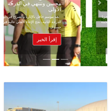
محسن وتنتهي في الدرجة
Next
Previous
الأولى
بعد موسم حافل بالإثارة والصراع في دوري
الدرجة الثانية، نجح الإخاء الأهلي عاليه في
حسم ل...
إقرأ الخبر