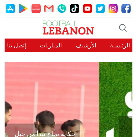
الرئيسية
الأرشيف
المباريات
إتصل بنا
حكاية نجاح تبدأ من جبل