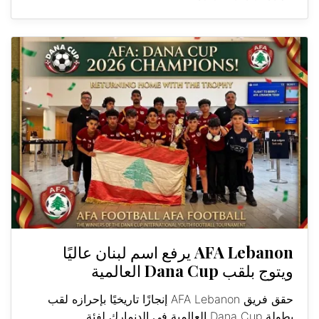
AFA Lebanon يرفع اسم لبنان عاليًا
ويتوج بلقب Dana Cup العالمية
حقق فريق AFA Lebanon إنجازًا تاريخيًا بإحرازه لقب
بطولة Dana Cup العالمية في الدنمارك لفئة...