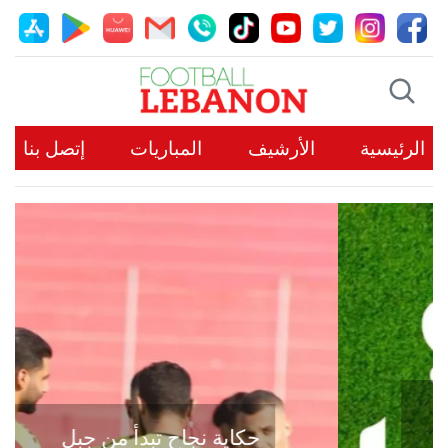
الرئيسية
الأرشيف
المباريات
إتصل بنا
حكاية نجاح تبدأ من جبل