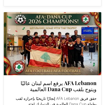
AFA Lebanon يرفع اسم لبنان عاليًا
ويتوج بلقب Dana Cup العالمية
حقق فريق AFA Lebanon إنجازًا تاريخيًا بإحرازه لقب
بطولة Dana Cup العالمية في الدنمارك لفئة...