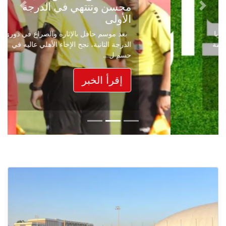
محسن وتنتهي في الدرجة
Next
Previous
الأولى
بعد موسم حافل بالإثارة والصراع في دوري
الدرجة الثانية، نجح الإخاء الأهلي عاليه في
حسم ل...
إقرأ الخبر