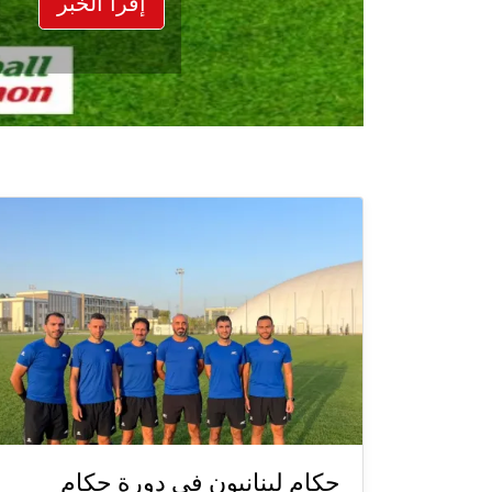
إقرأ الخبر
حكام لبنانيون في دورة حكام