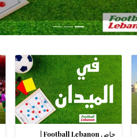
خاص Football Lebanon |