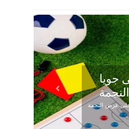
ي في
Next
هلي عاليه في