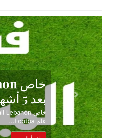
حكاية نجا
الدرجة ال
Previous
بعد موسم حافل بالإ
حسم ل...