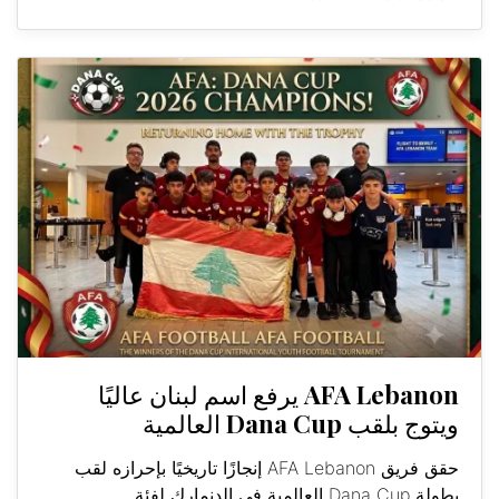
AFA Lebanon يرفع اسم لبنان عاليًا
ويتوج بلقب Dana Cup العالمية
حقق فريق AFA Lebanon إنجازًا تاريخيًا بإحرازه لقب
بطولة Dana Cup العالمية في الدنمارك لفئة...