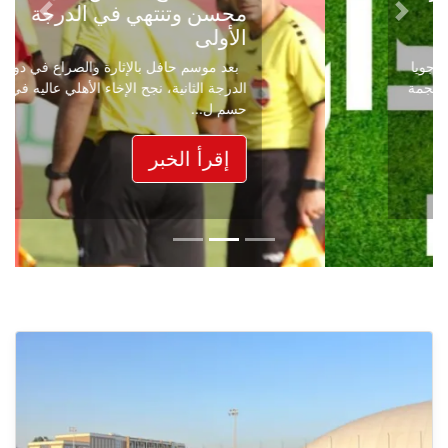
محسن وتنتهي في الدرجة
Next
Previous
الأولى
بعد موسم حافل بالإثارة والصراع في دوري
الدرجة الثانية، نجح الإخاء الأهلي عاليه في
حسم ل...
إقرأ الخبر