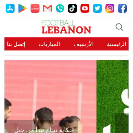
الرئيسية
الأرشيف
المباريات
إتصل بنا
حكاية نجاح تبدأ من جبل