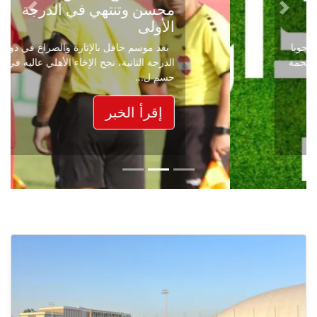
محسن وتنتهي في الدرجة
Next
Previous
الأولى
بعد موسم حافل بالإثارة والصراع في دوري
الدرجة الثانية، نجح الإخاء الأهلي عاليه في
حسم ل...
إقرأ الخبر