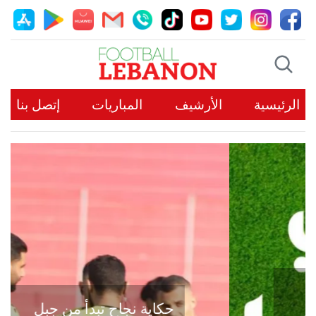
الرئيسية
الأرشيف
المباريات
إتصل بنا
حكاية نجاح تبدأ من جبل