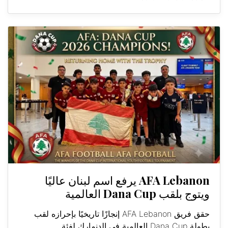
AFA Lebanon يرفع اسم لبنان عاليًا
ويتوج بلقب Dana Cup العالمية
حقق فريق AFA Lebanon إنجازًا تاريخيًا بإحرازه لقب
بطولة Dana Cup العالمية في الدنمارك لفئة...