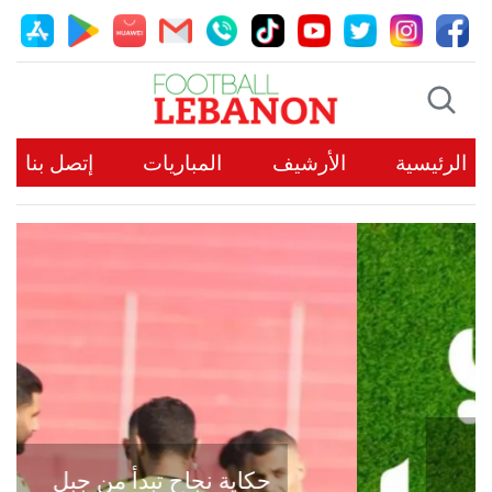
الرئيسية
الأرشيف
المباريات
إتصل بنا
حكاية نجاح تبدأ من جبل