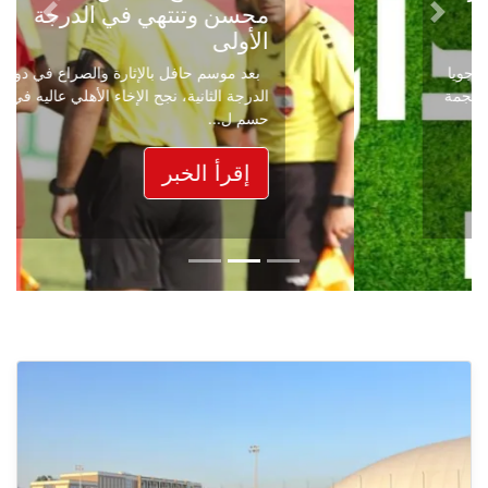
محسن وتنتهي في الدرجة
Next
Previous
الأولى
بعد موسم حافل بالإثارة والصراع في دوري
الدرجة الثانية، نجح الإخاء الأهلي عاليه في
حسم ل...
إقرأ الخبر