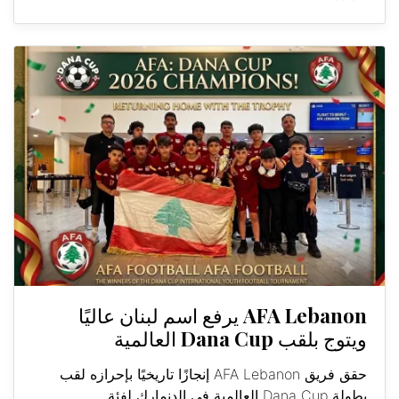
AFA Lebanon يرفع اسم لبنان عاليًا
ويتوج بلقب Dana Cup العالمية
حقق فريق AFA Lebanon إنجازًا تاريخيًا بإحرازه لقب
بطولة Dana Cup العالمية في الدنمارك لفئة...