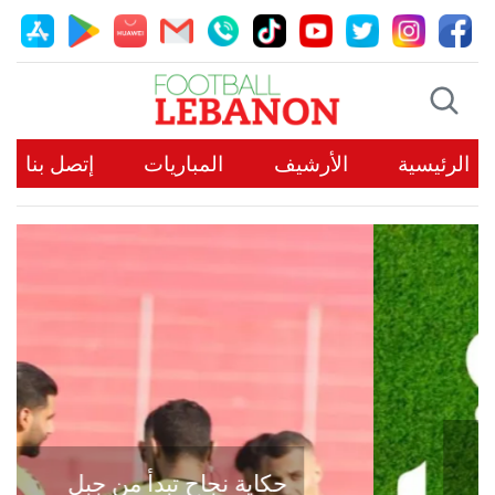
الرئيسية
الأرشيف
المباريات
إتصل بنا
حكاية نجاح تبدأ من جبل