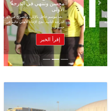
محسن وتنتهي في الدرجة
Next
Previous
الأولى
بعد موسم حافل بالإثارة والصراع في دوري
الدرجة الثانية، نجح الإخاء الأهلي عاليه في
حسم ل...
إقرأ الخبر