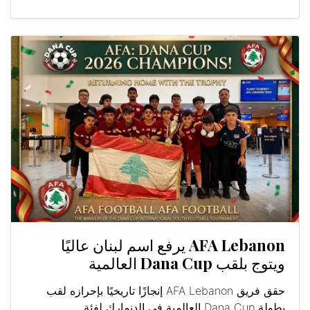
AFA Lebanon يرفع اسم لبنان عاليًا
ويتوج بلقب Dana Cup العالمية
حقق فريق AFA Lebanon إنجازًا تاريخيًا بإحرازه لقب
بطولة Dana Cup العالمية في الدنمارك لفئة...