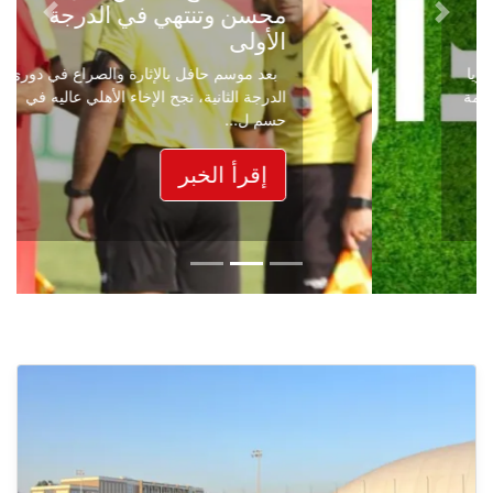
محسن وتنتهي في الدرجة
Next
Previous
الأولى
بعد موسم حافل بالإثارة والصراع في دوري
الدرجة الثانية، نجح الإخاء الأهلي عاليه في
حسم ل...
إقرأ الخبر