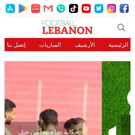
الرئيسية
الأرشيف
المباريات
إتصل بنا
حكاية نجاح تبدأ من جبل