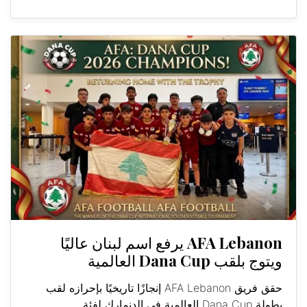
AFA Lebanon يرفع اسم لبنان عاليًا
ويتوج بلقب Dana Cup العالمية
حقق فريق AFA Lebanon إنجازًا تاريخيًا بإحرازه لقب
بطولة Dana Cup العالمية في الدنمارك لفئة...