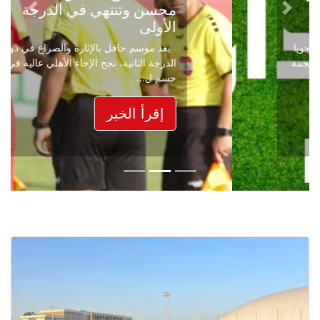
محسن وتنتهي في الدرجة
Next
Previous
الأولى
بعد موسم حافل بالإثارة والصراع في دوري
الدرجة الثانية، نجح الإخاء الأهلي عاليه في
حسم ل...
إقرأ الخبر