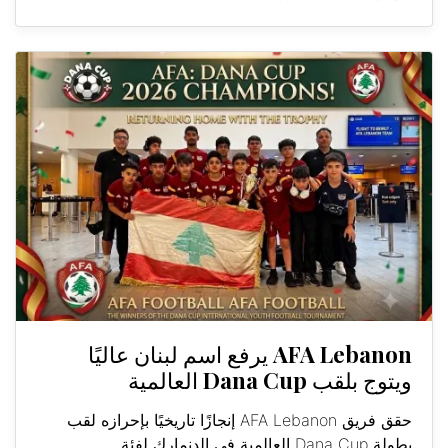
AFA Lebanon يرفع اسم لبنان عاليًا
ويتوج بلقب Dana Cup العالمية
حقق فريق AFA Lebanon إنجازًا تاريخيًا بإحرازه لقب
بطولة Dana Cup العالمية في الدنمارك لفئة...