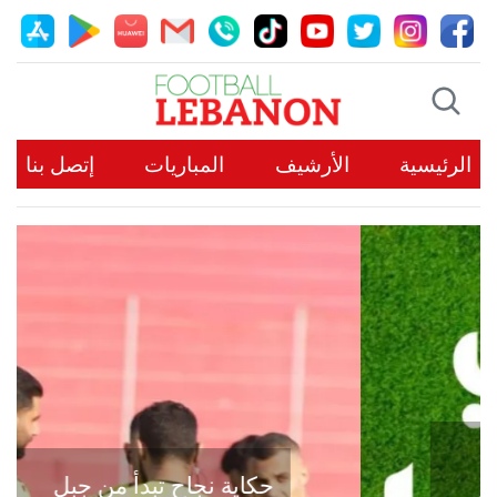
الرئيسية
الأرشيف
المباريات
إتصل بنا
حكاية نجاح تبدأ من جبل