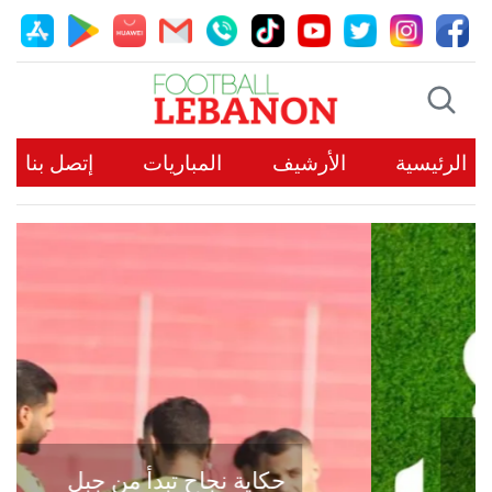
الرئيسية
الأرشيف
المباريات
إتصل بنا
حكاية نجاح تبدأ من جبل