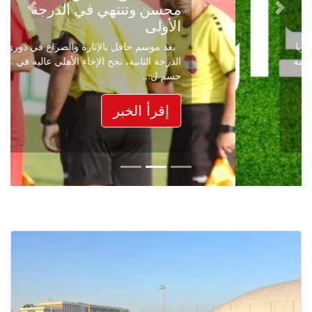
محسن وتنتهي في الدرجة
Next
Previous
الأولى
بعد موسم حافل بالإثارة والصراع في دوري
الدرجة الثانية، نجح الإخاء الأهلي عاليه في
حسم ل...
إقرأ الخبر