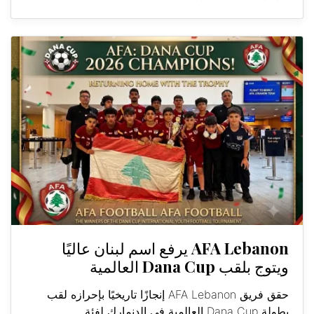
AFA Lebanon يرفع اسم لبنان عاليًا
ويتوج بلقب Dana Cup العالمية
حقق فريق AFA Lebanon إنجازًا تاريخيًا بإحرازه لقب
بطولة Dana Cup العالمية في الدنمارك لفئة...