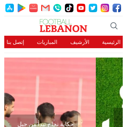
الرئيسية
الأرشيف
المباريات
إتصل بنا
حكاية نجاح تبدأ من جبل