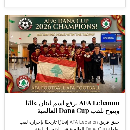
AFA Lebanon يرفع اسم لبنان عاليًا
ويتوج بلقب Dana Cup العالمية
حقق فريق AFA Lebanon إنجازًا تاريخيًا بإحرازه لقب
بطولة Dana Cup العالمية في الدنمارك لفئة...