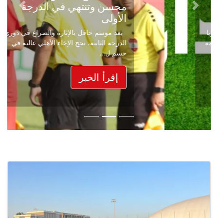
محسن وتنتهي في الدرجة
Next
Previous
الأولى
بعد موسم حافل بالإثارة والصراع في دوري
الدرجة الثانية، نجح الإخاء الأهلي عاليه في
حسم ل...
إقرأ الخبر