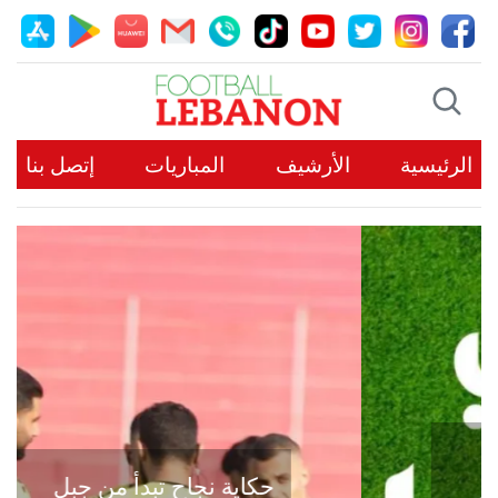
الرئيسية
الأرشيف
المباريات
إتصل بنا
حكاية نجاح تبدأ من جبل