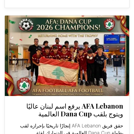
AFA Lebanon يرفع اسم لبنان عاليًا
ويتوج بلقب Dana Cup العالمية
حقق فريق AFA Lebanon إنجازًا تاريخيًا بإحرازه لقب
بطولة Dana Cup العالمية في الدنمارك لفئة...