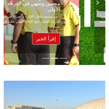
محسن وتنتهي في الدرجة
Next
Previous
الأولى
بعد موسم حافل بالإثارة والصراع في دوري
الدرجة الثانية، نجح الإخاء الأهلي عاليه في
حسم ل...
إقرأ الخبر