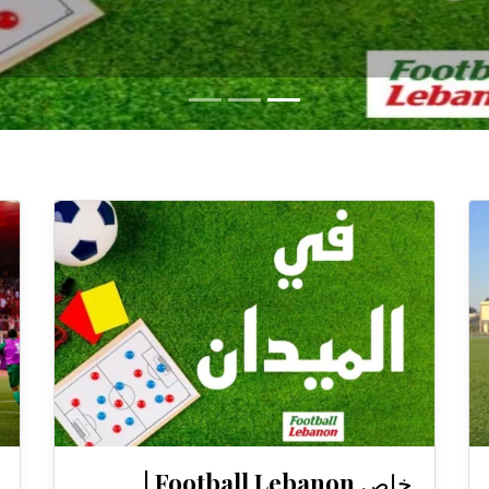
خاص Football Lebanon |