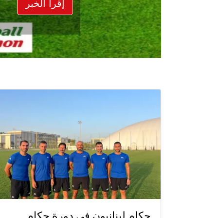
إقرأ الخبر
حكام لبنانيون في دورة حكام