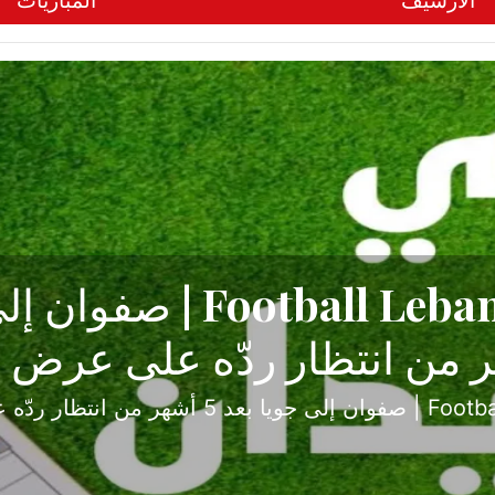
الأرشيف
المباريات
ح تبدأ من جبل محسن وتنته
أولى
ثارة والصراع في دوري الدرجة الثانية، نجح الإخاء الأ