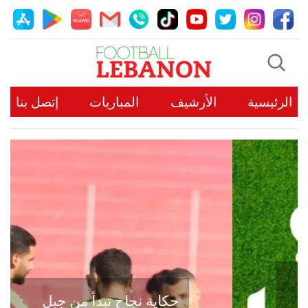
الرئيسية
الأرشيف
المباريات
إتصل بنا
حكاية نجاح تبدأ من جبل