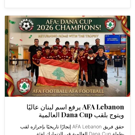
AFA Lebanon يرفع اسم لبنان عاليًا
ويتوج بلقب Dana Cup العالمية
حقق فريق AFA Lebanon إنجازًا تاريخيًا بإحرازه لقب
بطولة Dana Cup العالمية في الدنمارك لفئة...