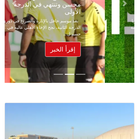
محسن وتنتهي في الدرجة
Next
Previous
الأولى
بعد موسم حافل بالإثارة والصراع في دوري
الدرجة الثانية، نجح الإخاء الأهلي عاليه في
حسم ل...
إقرأ الخبر