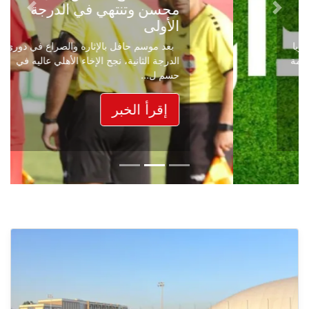
محسن وتنتهي في الدرجة
Next
Previous
الأولى
بعد موسم حافل بالإثارة والصراع في دوري
الدرجة الثانية، نجح الإخاء الأهلي عاليه في
حسم ل...
إقرأ الخبر