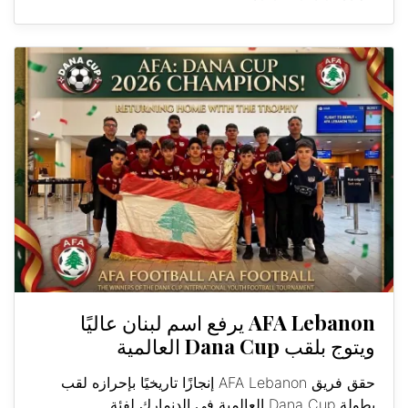
AFA Lebanon يرفع اسم لبنان عاليًا
ويتوج بلقب Dana Cup العالمية
حقق فريق AFA Lebanon إنجازًا تاريخيًا بإحرازه لقب
بطولة Dana Cup العالمية في الدنمارك لفئة...