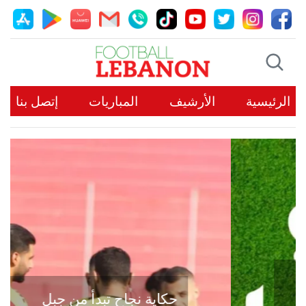
الرئيسية
الأرشيف
المباريات
إتصل بنا
حكاية نجاح تبدأ من جبل