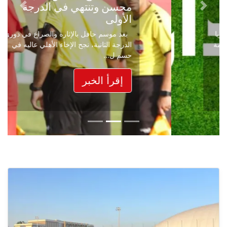
محسن وتنتهي في الدرجة
Next
Previous
الأولى
بعد موسم حافل بالإثارة والصراع في دوري
الدرجة الثانية، نجح الإخاء الأهلي عاليه في
حسم ل...
إقرأ الخبر