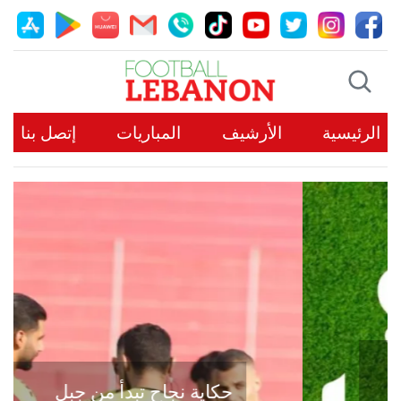
الرئيسية
الأرشيف
المباريات
إتصل بنا
حكاية نجاح تبدأ من جبل