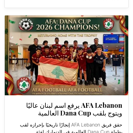
AFA Lebanon يرفع اسم لبنان عاليًا
ويتوج بلقب Dana Cup العالمية
حقق فريق AFA Lebanon إنجازًا تاريخيًا بإحرازه لقب
بطولة Dana Cup العالمية في الدنمارك لفئة...