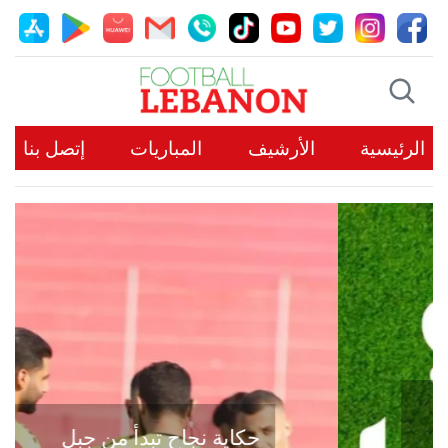
الرئيسية
الأرشيف
المباريات
إتصل بنا
حكاية نجاح تبدأ من جبل