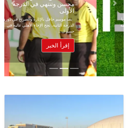
محسن وتنتهي في الدرجة
Next
Previous
الأولى
بعد موسم حافل بالإثارة والصراع في دوري
الدرجة الثانية، نجح الإخاء الأهلي عاليه في
حسم ل...
إقرأ الخبر