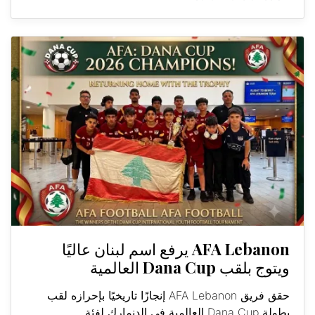
AFA Lebanon يرفع اسم لبنان عاليًا
ويتوج بلقب Dana Cup العالمية
حقق فريق AFA Lebanon إنجازًا تاريخيًا بإحرازه لقب
بطولة Dana Cup العالمية في الدنمارك لفئة...