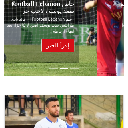
خاص Football Lebanon |
Next
Previous
سعد يوسف لاعب حر
علم Football Lebanon أن قائد نادي
طرابلس سعد يوسف أصبح لاعبًا حرًا، بعد
انتهاء ارتباطه ...
إقرأ الخبر