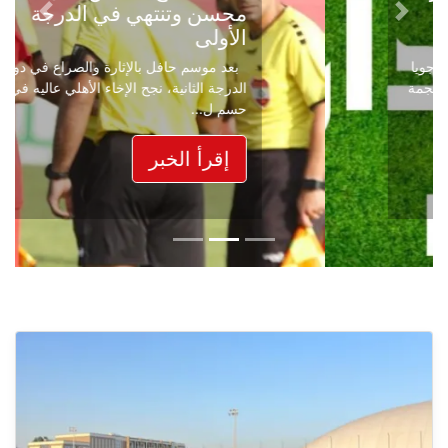
محسن وتنتهي في الدرجة
Next
Previous
الأولى
بعد موسم حافل بالإثارة والصراع في دوري
الدرجة الثانية، نجح الإخاء الأهلي عاليه في
حسم ل...
إقرأ الخبر