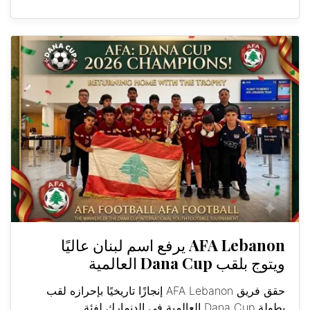
AFA Lebanon يرفع اسم لبنان عاليًا
ويتوج بلقب Dana Cup العالمية
حقق فريق AFA Lebanon إنجازًا تاريخيًا بإحرازه لقب
بطولة Dana Cup العالمية في الدنمارك لفئة...