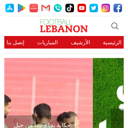
الرئيسية
الأرشيف
المباريات
إتصل بنا
حكاية نجاح تبدأ من جبل