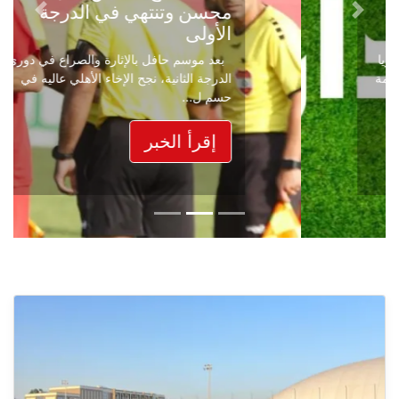
محسن وتنتهي في الدرجة
Next
Previous
الأولى
بعد موسم حافل بالإثارة والصراع في دوري
الدرجة الثانية، نجح الإخاء الأهلي عاليه في
حسم ل...
إقرأ الخبر