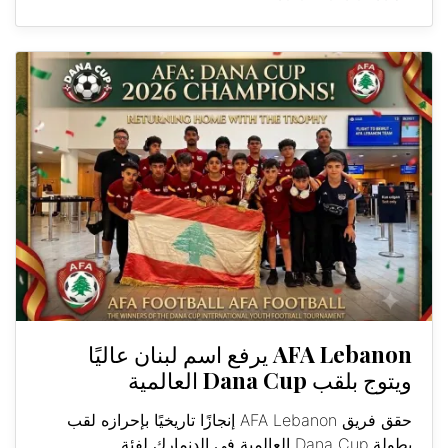
AFA Lebanon يرفع اسم لبنان عاليًا
ويتوج بلقب Dana Cup العالمية
حقق فريق AFA Lebanon إنجازًا تاريخيًا بإحرازه لقب
بطولة Dana Cup العالمية في الدنمارك لفئة...