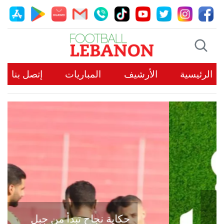
الرئيسية
الأرشيف
المباريات
إتصل بنا
حكاية نجاح تبدأ من جبل