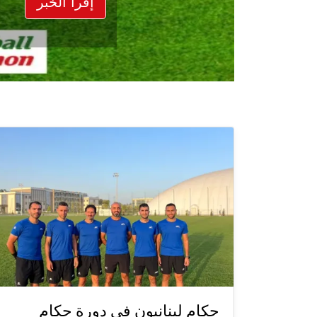
إقرأ الخبر
حكام لبنانيون في دورة حكام