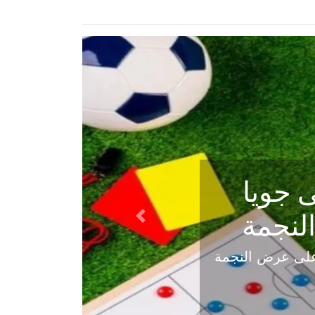
ي في
Next
هلي عاليه في