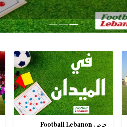
خاص Football Lebanon |