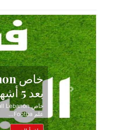
حكاية نجا
الدرجة ال
Previous
بعد موسم حافل بالإ
حسم ل...