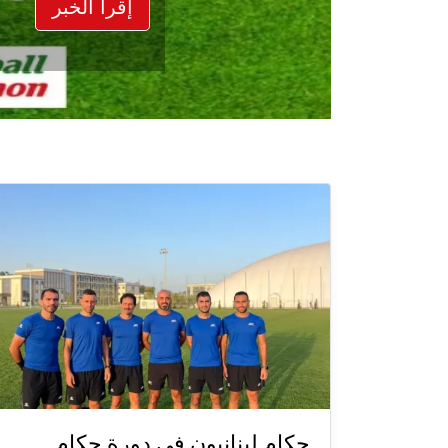
إقرأ الخبر
حكام لبنانيون في دورة حكام