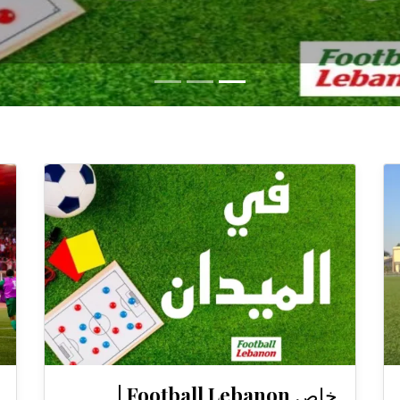
خاص Football Lebanon |