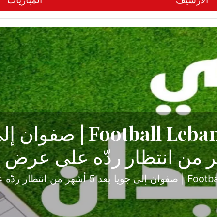
الأرشيف
المباريات
ح تبدأ من جبل محسن وتنته
أولى
ثارة والصراع في دوري الدرجة الثانية، نجح الإخاء الأ