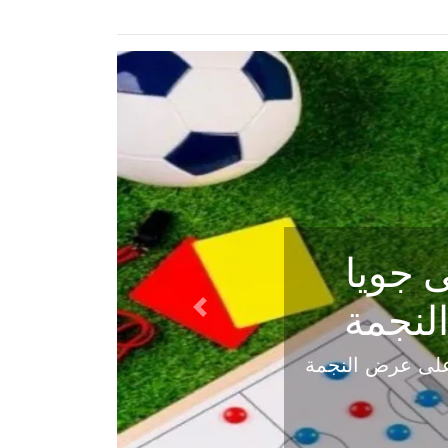
ي في
Next
هلي عاليه في