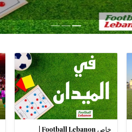
خاص Football Lebanon |