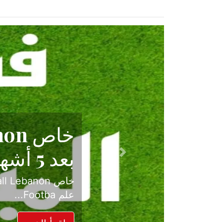
حكاية نجا
الدرجة ال
Previous
بعد موسم حافل بالإ
حسم ل...