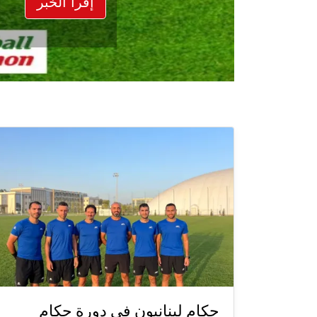
إقرأ الخبر
حكام لبنانيون في دورة حكام