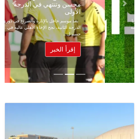
محسن وتنتهي في الدرجة
Next
Previous
الأولى
بعد موسم حافل بالإثارة والصراع في دوري
الدرجة الثانية، نجح الإخاء الأهلي عاليه في
حسم ل...
إقرأ الخبر