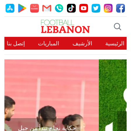
الرئيسية
الأرشيف
المباريات
إتصل بنا
حكاية نجاح تبدأ من جبل