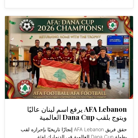
AFA Lebanon يرفع اسم لبنان عاليًا
ويتوج بلقب Dana Cup العالمية
حقق فريق AFA Lebanon إنجازًا تاريخيًا بإحرازه لقب
بطولة Dana Cup العالمية في الدنمارك لفئة...