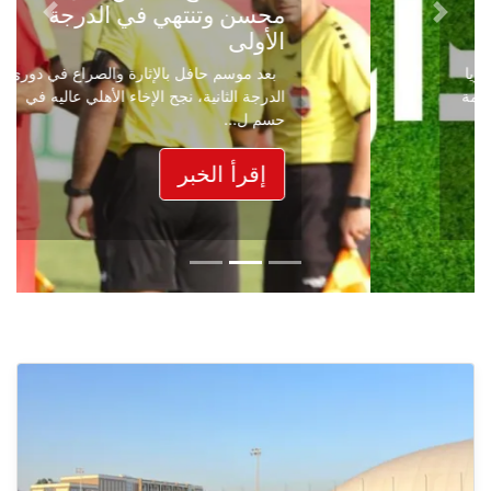
محسن وتنتهي في الدرجة
Next
Previous
الأولى
بعد موسم حافل بالإثارة والصراع في دوري
الدرجة الثانية، نجح الإخاء الأهلي عاليه في
حسم ل...
إقرأ الخبر