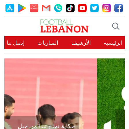
الرئيسية
الأرشيف
المباريات
إتصل بنا
حكاية نجاح تبدأ من جبل