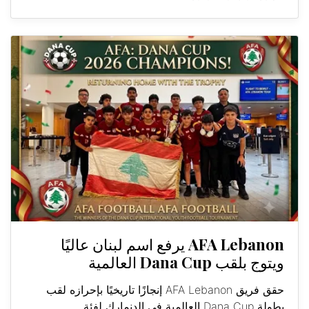
AFA Lebanon يرفع اسم لبنان عاليًا
ويتوج بلقب Dana Cup العالمية
حقق فريق AFA Lebanon إنجازًا تاريخيًا بإحرازه لقب
بطولة Dana Cup العالمية في الدنمارك لفئة...