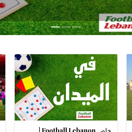
خاص Football Lebanon |