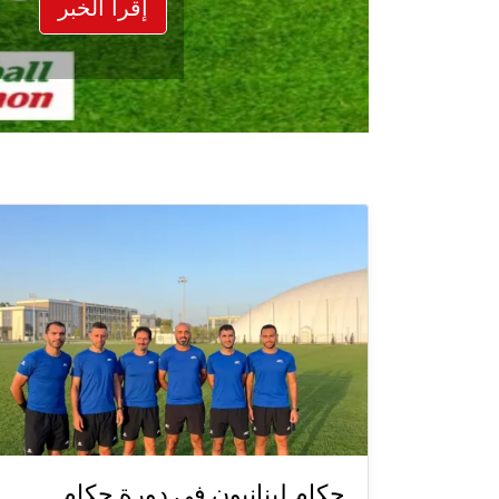
إقرأ الخبر
حكام لبنانيون في دورة حكام