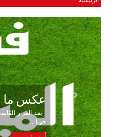
الرئيسية
عكس ما صد
Previous
جويا ...