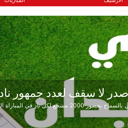
الأرشيف
المباريات
ر لا سقف لعدد جمهور ناد
بعد القرار القاضي بالسماح بحضور 2000 مشجع لكل نادٍ ف