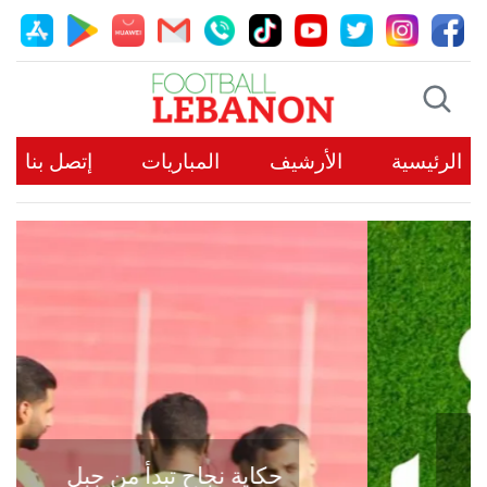
الرئيسية
الأرشيف
المباريات
إتصل بنا
حكاية نجاح تبدأ من جبل