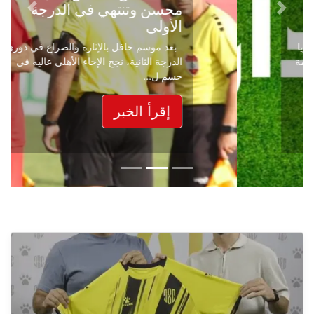
محسن وتنتهي في الدرجة
Next
Previous
الأولى
بعد موسم حافل بالإثارة والصراع في دوري
الدرجة الثانية، نجح الإخاء الأهلي عاليه في
حسم ل...
إقرأ الخبر