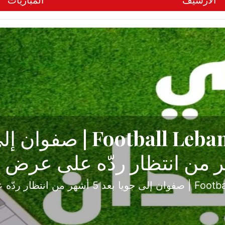
الأرشيف
المباريات
ح تبدأ من جبل محسن وتنته
أولى
ثارة والصراع في دوري الدرجة الثانية، نجح الإخاء الأ