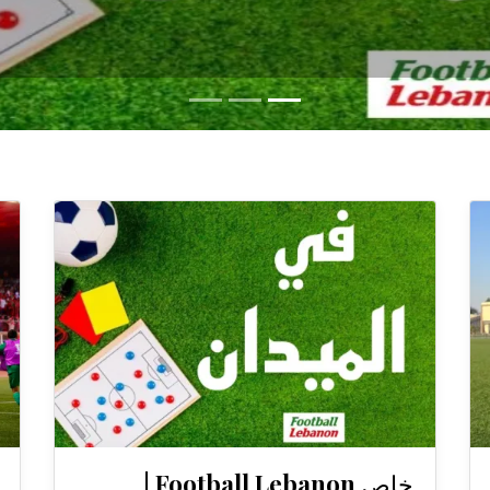
خاص Football Lebanon |