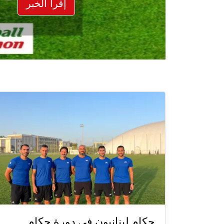
إقرأ الخبر
حكام لبنانيون في دورة حكام