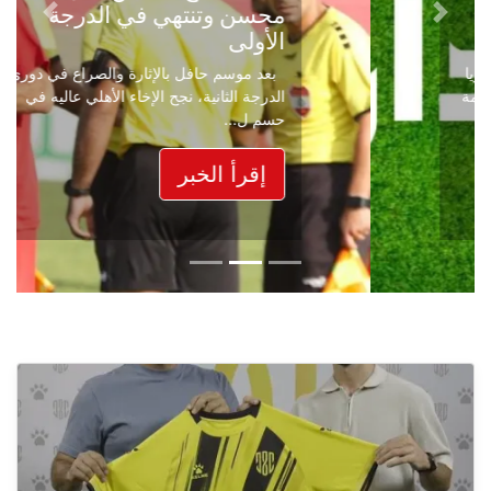
محسن وتنتهي في الدرجة
Next
Previous
الأولى
بعد موسم حافل بالإثارة والصراع في دوري
الدرجة الثانية، نجح الإخاء الأهلي عاليه في
حسم ل...
إقرأ الخبر