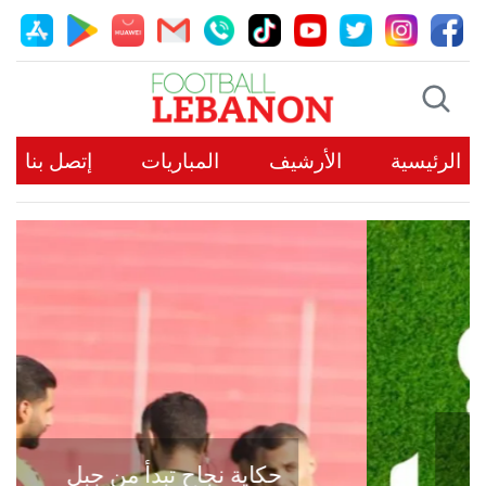
الرئيسية
الأرشيف
المباريات
إتصل بنا
حكاية نجاح تبدأ من جبل