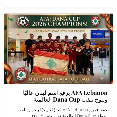
AFA Lebanon يرفع اسم لبنان عاليًا
ويتوج بلقب Dana Cup العالمية
حقق فريق AFA Lebanon إنجازًا تاريخيًا بإحرازه لقب
بطولة Dana Cup العالمية في الدنمارك لفئة...