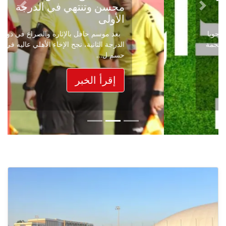
محسن وتنتهي في الدرجة
Next
Previous
الأولى
بعد موسم حافل بالإثارة والصراع في دوري
الدرجة الثانية، نجح الإخاء الأهلي عاليه في
حسم ل...
إقرأ الخبر