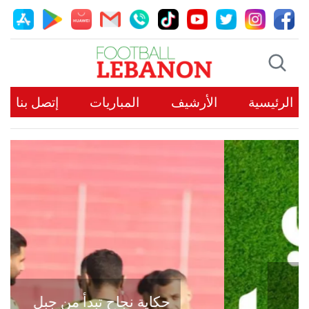
الرئيسية
الأرشيف
المباريات
إتصل بنا
حكاية نجاح تبدأ من جبل