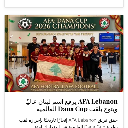
AFA Lebanon يرفع اسم لبنان عاليًا
ويتوج بلقب Dana Cup العالمية
حقق فريق AFA Lebanon إنجازًا تاريخيًا بإحرازه لقب
بطولة Dana Cup العالمية في الدنمارك لفئة...