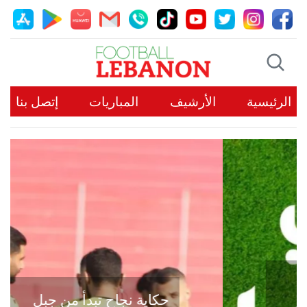
الرئيسية
الأرشيف
المباريات
إتصل بنا
حكاية نجاح تبدأ من جبل