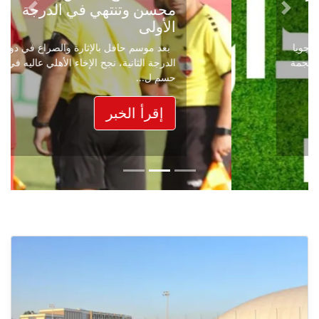
محسن وتنتهي في الدرجة
Next
Previous
الأولى
بعد موسم حافل بالإثارة والصراع في دوري
الدرجة الثانية، نجح الإخاء الأهلي عاليه في
حسم ل...
إقرأ الخبر