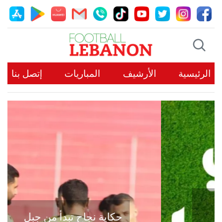
الرئيسية
الأرشيف
المباريات
إتصل بنا
حكاية نجاح تبدأ من جبل