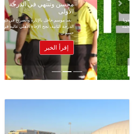
محسن وتنتهي في الدرجة
Next
Previous
الأولى
بعد موسم حافل بالإثارة والصراع في دوري
الدرجة الثانية، نجح الإخاء الأهلي عاليه في
حسم ل...
إقرأ الخبر