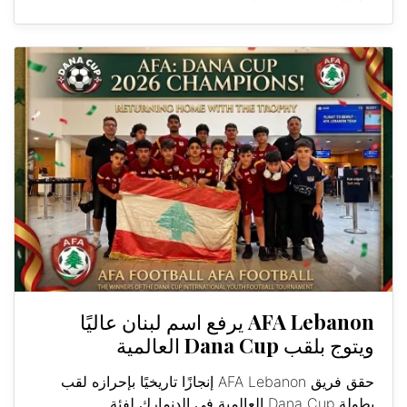
AFA Lebanon يرفع اسم لبنان عاليًا
ويتوج بلقب Dana Cup العالمية
حقق فريق AFA Lebanon إنجازًا تاريخيًا بإحرازه لقب
بطولة Dana Cup العالمية في الدنمارك لفئة...