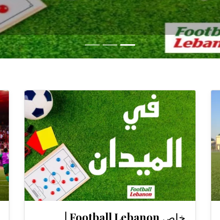
خاص Football Lebanon |