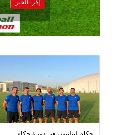
إقرأ الخبر
حكام لبنانيون في دورة حكام