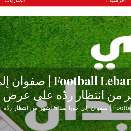
الأرشيف
المباريات
ح تبدأ من جبل محسن وتنته
أولى
ثارة والصراع في دوري الدرجة الثانية، نجح الإخاء الأ