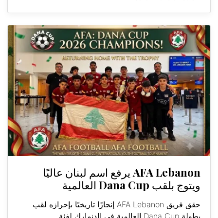
AFA Lebanon يرفع اسم لبنان عاليًا
ويتوج بلقب Dana Cup العالمية
حقق فريق AFA Lebanon إنجازًا تاريخيًا بإحرازه لقب
بطولة Dana Cup العالمية في الدنمارك لفئة...