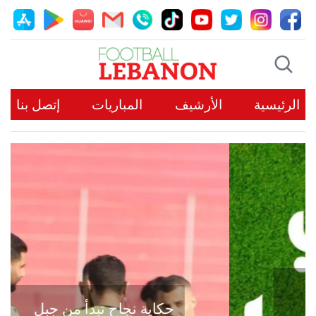
الرئيسية
الأرشيف
المباريات
إتصل بنا
حكاية نجاح تبدأ من جبل