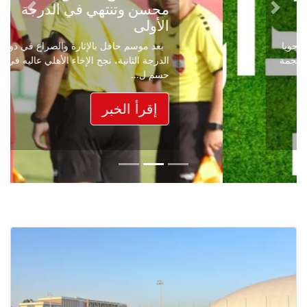
محسن وتنتهي في الدرجة
Next
Previous
الأولى
بعد موسم حافل بالإثارة والصراع في دوري
الدرجة الثانية، نجح الإخاء الأهلي عاليه في
حسم ل...
إقرأ الخبر