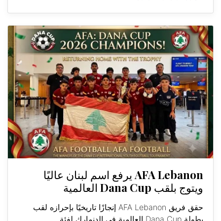
AFA Lebanon يرفع اسم لبنان عاليًا
ويتوج بلقب Dana Cup العالمية
حقق فريق AFA Lebanon إنجازًا تاريخيًا بإحرازه لقب
بطولة Dana Cup العالمية في الدنمارك لفئة...