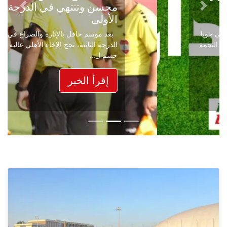
محسن وتنتهي في الدرجة
Next
Previous
الأولى
بعد موسم حافل بالإثارة والصراع في دوري
الدرجة الثانية، نجح الإخاء الأهلي عاليه في
حسم ل...
إقرأ الخبر