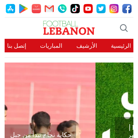
الرئيسية
الأرشيف
المباريات
إتصل بنا
حكاية نجاح تبدأ من جبل