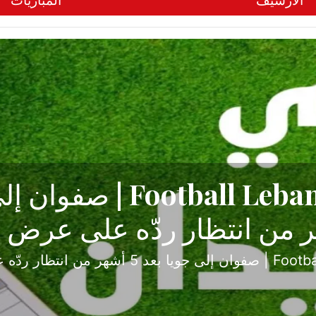
الأرشيف
المباريات
ح تبدأ من جبل محسن وتنته
أولى
ثارة والصراع في دوري الدرجة الثانية، نجح الإخاء الأ