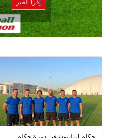
إقرأ الخبر
حكام لبنانيون في دورة حكام