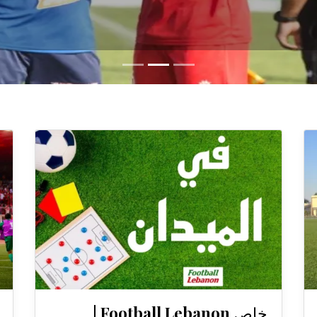
خاص Football Lebanon |