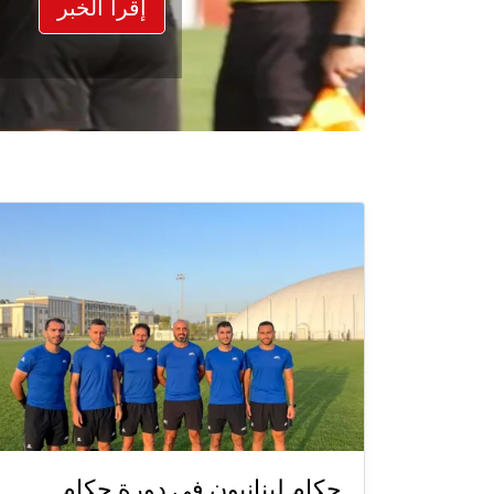
إقرأ الخبر
حكام لبنانيون في دورة حكام